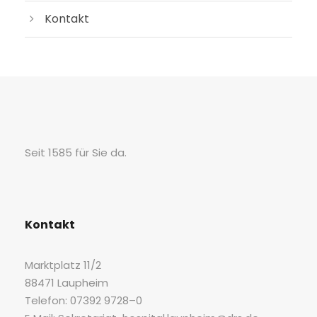
Kon­takt
Seit 1585 für Sie da.
Kon­takt
Markt­platz 11/2
88471 Laupheim
Tele­fon: 07392 9728–0