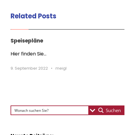
Related Posts
Blog
Spei­se­plä­ne
STICKY POST
Hier finden Sie...
9. September 2022
•
meigl
Suchen