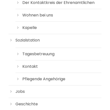
Der Kon­takt­kreis der Ehrenamtlichen
Woh­nen bei uns
Kapel­le
Sozi­al­sta­ti­on
Tages­be­treu­ung
Kon­takt
Pfle­gen­de Angehörige
Jobs
Geschich­te