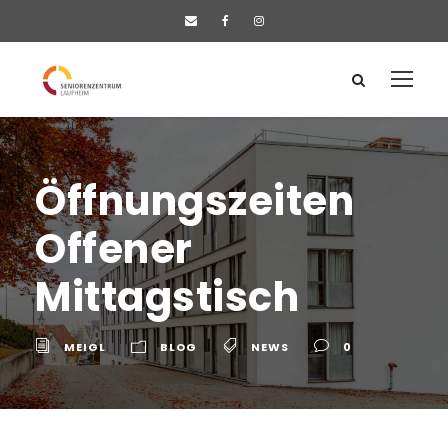
Öff­nungs­zei­ten
Offe­ner
Mittagstisch
MEIGL
BLOG
NEWS
0