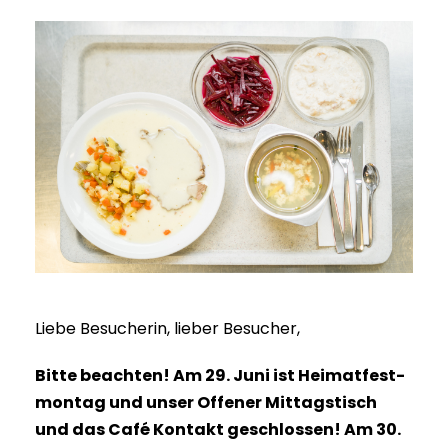
Lie­be Besu­che­rin, lie­ber Besucher,
Bit­te beach­ten! Am 29. Juni ist Hei­mat­fest­
mon­tag und unser Offe­ner Mit­tags­tisch
und das Café Kon­takt geschlos­sen! Am 30.