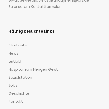
E‑Mail: Sekretariat-hospital.laupheim@drs.de
Zu unse­rem
Kon­takt­for­mu­lar
Häu­fig besuch­te Links
Start­sei­te
News
Leit­bild
Hos­pi­tal zum Hei­li­gen Geist
Sozi­al­sta­ti­on
Jobs
Geschich­te
Kon­takt