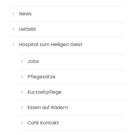
News
Leit­bild
Hos­pi­tal zum Hei­li­gen Geist
Jobs
Pfle­ge­sät­ze
Kurz­zeit­pfle­ge
Essen auf Rädern
Café Kon­takt