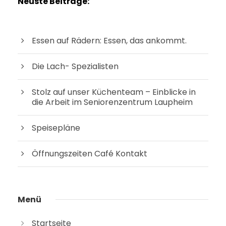
Neuste Beiträge:
Essen auf Rädern: Essen, das ankommt.
Die Lach- Spezialisten
Stolz auf unser Küchen­team – Ein­bli­cke in
die Arbeit im Senio­ren­zen­trum Laupheim
Spei­se­plä­ne
Öff­nungs­zei­ten Café Kontakt
Menü
Start­sei­te