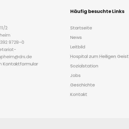
Häu­fig besuch­te Links
11/2
Start­sei­te
pheim
News
07392 9728–0
Leit­bild
retariat-
Hos­pi­tal zum Hei­li­gen Geist
aupheim@drs.de
em
Kon­takt­for­mu­lar
Sozi­al­sta­ti­on
Jobs
Geschich­te
Kon­takt