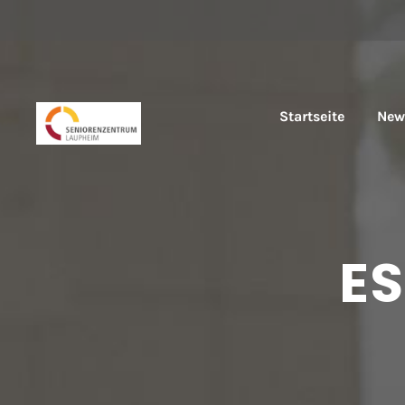
Start­sei­te
New
E