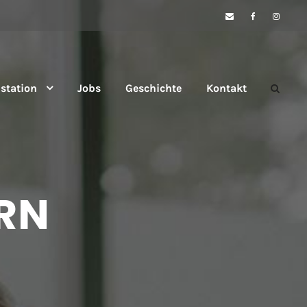
­sta­ti­on
Jobs
Geschich­te
Kon­takt
RN