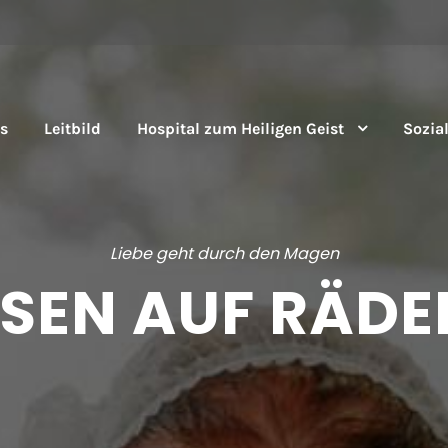
s
Leit­bild
Hos­pi­tal zum Hei­li­gen Geist
Sozi­al
Liebe geht durch den Magen
SSEN AUF RÄDE