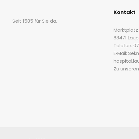
e
r
Kon­takt
n
Seit 1585 für Sie da.
a
Markt­platz 
t
88471 Lau
i
Tele­fon: 
v
E‑Mail: Sek
e
hospital.l
:
Zu unse­r