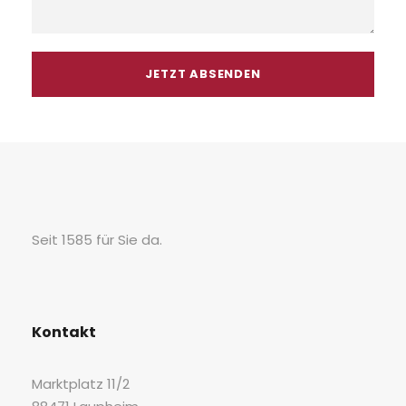
A
l
t
e
r
Seit 1585 für Sie da.
n
a
t
i
Kon­takt
v
e
Markt­platz 11/2
: