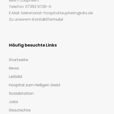
88471 Laupheim
Tele­fon: 07392 9728–0
E‑Mail: Sekretariat-hospital.laupheim@drs.de
Zu unse­rem
Kon­takt­for­mu­lar
Häu­fig besuch­te Links
Start­sei­te
News
Leit­bild
Hos­pi­tal zum Hei­li­gen Geist
Sozi­al­sta­ti­on
Jobs
Geschich­te