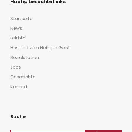
Häu­fig besuch­te Links
Start­sei­te
News
Leit­bild
Hos­pi­tal zum Hei­li­gen Geist
Sozi­al­sta­ti­on
Jobs
Geschich­te
Kon­takt
Suche