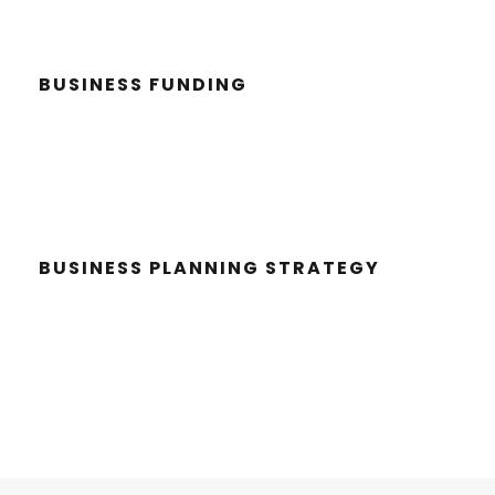
BUSI­NESS FUNDING
BUSI­NESS PLAN­NING STRATEGY