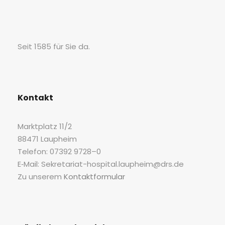
Seit 1585 für Sie da.
Kon­takt
Markt­platz 11/2
88471 Laupheim
Tele­fon: 07392 9728–0
E‑Mail: Sekretariat-hospital.laupheim@drs.de
Zu unse­rem
Kon­takt­for­mu­lar