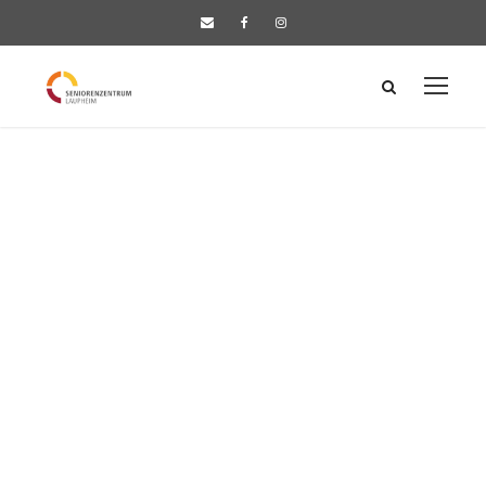
Side Description
Small / Left &
Right Thumbnail