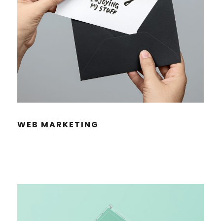
WEB MAR­KE­TING