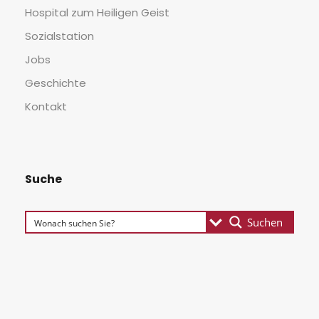
Hos­pi­tal zum Hei­li­gen Geist
Sozi­al­sta­ti­on
Jobs
Geschich­te
Kon­takt
Suche
Suchen