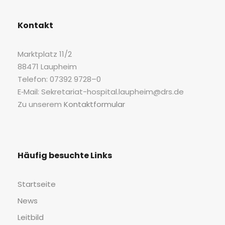
Kon­takt
Markt­platz 11/2
88471 Laupheim
Tele­fon: 07392 9728–0
E‑Mail: Sekretariat-hospital.laupheim@drs.de
Zu unse­rem
Kon­takt­for­mu­lar
Häu­fig besuch­te Links
Start­sei­te
News
Leit­bild