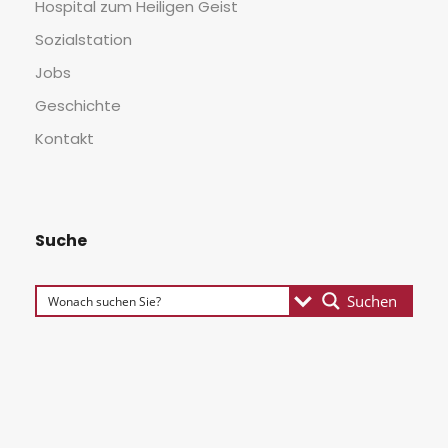
Hos­pi­tal zum Hei­li­gen Geist
Sozi­al­sta­ti­on
Jobs
Geschich­te
Kon­takt
Suche
Suchen