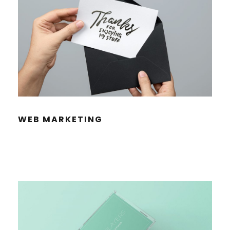
WEB MAR­KE­TING