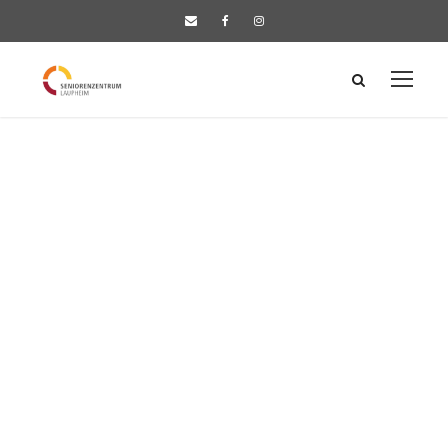
Side Description
Large / Left
Thumbnail