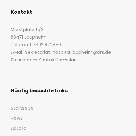
Kon­takt
Markt­platz 11/2
88471 Laupheim
Tele­fon: 07392 9728–0
E‑Mail: Sekretariat-hospital.laupheim@drs.de
Zu unse­rem
Kon­takt­for­mu­lar
Häu­fig besuch­te Links
Start­sei­te
News
Leit­bild