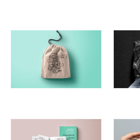
FINAN­CIAL MONITORING
IMPRO­VI