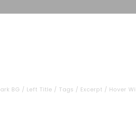
s
Leit­bild
Hos­pi­tal zum Hei­li­gen Geist
Sozi­al
io 4 Columns With
Dark BG / Left Title / Tags / Excerpt / Hover W