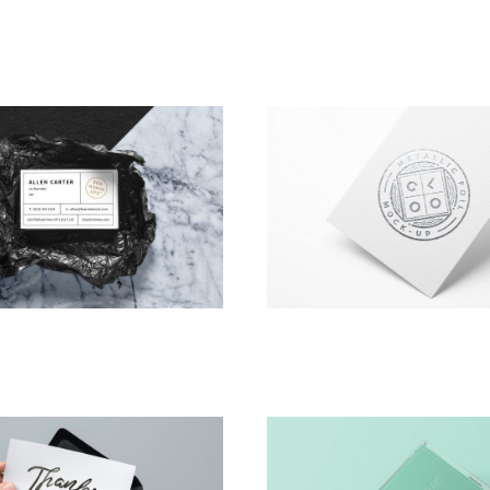
NG HUMAN RESOURCE
ASSET MANAGE­MENT