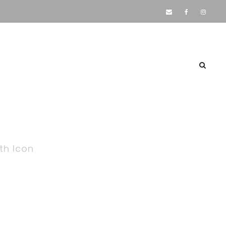
­sta­ti­on
Jobs
Geschich­te
Kon­takt
 Excerpt
ith Icon