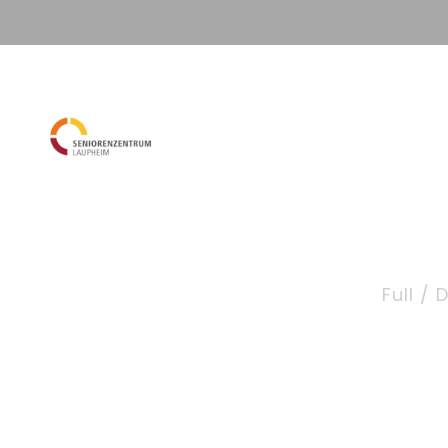
Start­sei­te
New
Portfol
Full / 