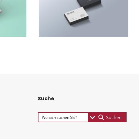
ACCOUN­TING ADVISORY
Suche
Suchen