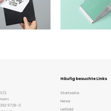
KE­TING
MAR­KET RESEARCH
Häu­fig besuch­te Links
11/2
Start­sei­te
pheim
News
07392 9728–0
Leit­bild