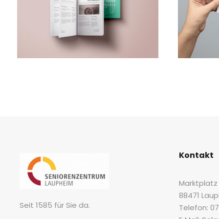
BUSI­NESS FUNDING
WEB MAR­
Kon­takt
Markt­platz 
88471 Lau
Seit 1585 für Sie da.
Tele­fon: 