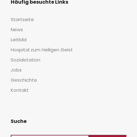
Häu­fig besuch­te Links
Start­sei­te
News
Leit­bild
Hos­pi­tal zum Hei­li­gen Geist
Sozi­al­sta­ti­on
Jobs
Geschich­te
Kon­takt
Suche