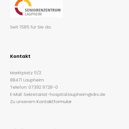
Seit 1585 für Sie da.
Kon­takt
Markt­platz 11/2
88471 Laupheim
Tele­fon: 07392 9728–0
E‑Mail: Sekretariat-hospital.laupheim@drs.de
Zu unse­rem
Kon­takt­for­mu­lar