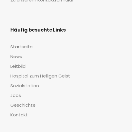
Häu­fig besuch­te Links
Start­sei­te
News
Leit­bild
Hos­pi­tal zum Hei­li­gen Geist
Sozi­al­sta­ti­on
Jobs
Geschich­te
Kon­takt