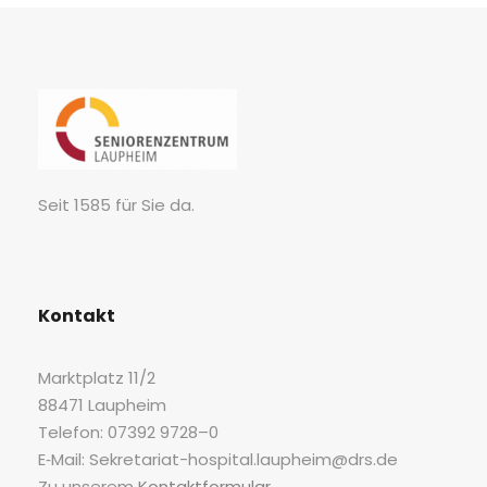
Seit 1585 für Sie da.
Kon­takt
Markt­platz 11/2
88471 Laupheim
Tele­fon: 07392 9728–0
E‑Mail: Sekretariat-hospital.laupheim@drs.de
Zu unse­rem
Kon­takt­for­mu­lar