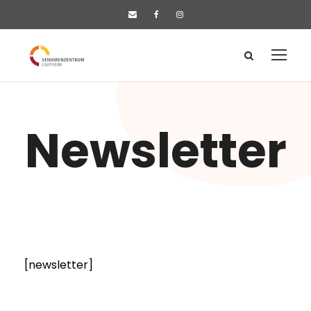
News­let­ter
[news­let­ter]